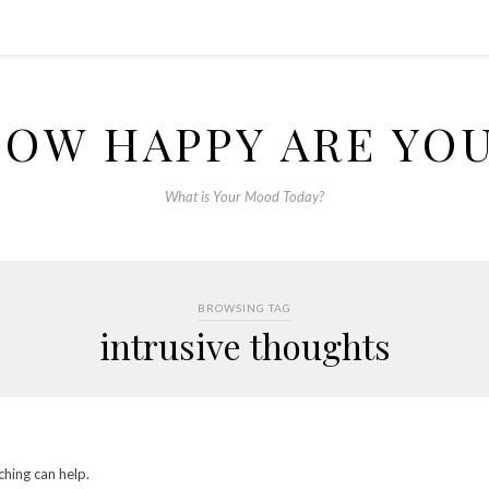
OW HAPPY ARE YO
What is Your Mood Today?
BROWSING TAG
intrusive thoughts
ching can help.