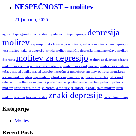
NESPEČNOST – molitev
21 januarja, 2025
depresija
agorafobija
agorafobija molitev
bipolarna motnja
depresija
molitev
depresija znaki
frustracija molitev
grenkoba molitev
imam depresijo
jeza molitev
kako iz depresije
krivda molitev
manična depresija
mentalne težave
molitev
molitev za depresijo
depresija
molitev za duševno zdravje
molitev za psihozo
molitev za shizofrenijo
molitev za zlomljeno srce
molitve za mentalne
težave
napad panike
napad tesnobe
nespečnost
nespečnost molitev
obnova imunskega
sistema molitev
obsojanje molitev
obžalovanje molitev
odpuščanje molitev
odvisnost
odvisnosti molitev
osamljenost
panicni napad
panični napad molitev
psihoza
psihoza
molitev
shizofrenija forum
shizofrenija molitev
shizofrenija znaki
sram molitev
strah
znaki depresije
molitev
tesnoba
travma molitev
znaki shizofrenije
Kategorije
Molitev
Recent Posts