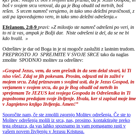
boš v svojem srcu veroval, da ga je Bog obudil od mrtvih, boš
rešen. S srcem namreč verujemo, in tako smo deležni pravičnosti, z
usti pa izpovedujemo vero, in tako smo deležni odrešenja.«
Efežanom. 2:8-9
pravi: »Z milostjo ste namreč odrešeni po veri, in
to ni iz vas, ampak je Božji dar. Niste odrešeni iz del, da se ne bi
kdo hvalil. »
Odrešitev je dar od Boga in je ni mogoče zaslužiti z lastnim trudom.
PREPROSTO JO SPREJMITE V SVOJE SRCE
tako da naglas
zmolite
SPODNJO molitev za odrešitev:
»Gospod Jezus, vem, da sem grešnik in da sem delal stvari, ki Ti
niso všeč. Zdaj se jih pokesam. Prosim, odpusti mi in zaživi v
mojem srcu. Zdaj priznavam s svojimi usti, da je Jezus Gospod, in
verjamem v svojem srcu, da ga je Bog obudil od mrtvih in
sprejemam Te JEZUS kot svojega Gospoda in Odrešenika in Ti
popolnoma predajam svoje življenje. Hvala, ker si zapisal moje ime
v Jagnjetovo knjigo življenja. Amen!”
Sporočite nam, če ste zmolili zgornjo Molitev odrešenja. Če ste to
Molitev odrešenja molili iz srca, nas, prosimo, kontaktirajte preko
tega obrazca, da vas lahko spoznamo in vam pomagamo rasti v
vašem novem življenju v Jezusu Kristusu.