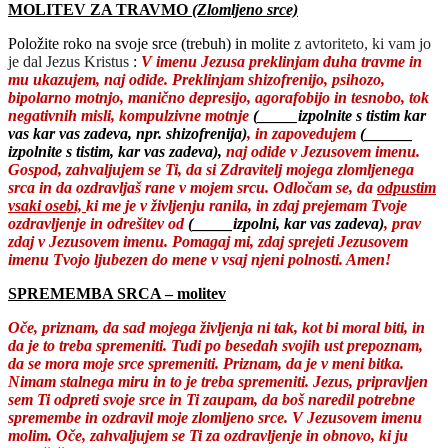
MOLITEV ZA TRAVMO
(Zlomljeno srce)
Položite roko na svoje srce (trebuh) in molite
z avtoriteto, ki vam jo
je dal Jezus Kristus
:
V imenu Jezusa preklinjam duha travme in
mu ukazujem, naj odide. Preklinjam shizofrenijo, psihozo,
bipolarno motnjo, manično depresijo, agorafobijo in tesnobo, tok
negativnih misli, kompulzivne motnje
(_____izpolnite s tistim kar
vas kar vas zadeva, npr. shizofrenija)
, in zapovedujem
(______
izpolnite s tistim, kar vas zadeva),
naj odide v Jezusovem imenu.
Gospod, zahvaljujem se Ti, da si Zdravitelj mojega zlomljenega
srca in da ozdravljaš rane v mojem srcu. Odločam se, da
odpustim
vsaki osebi,
ki me je v življenju ranila, in zdaj prejemam Tvoje
ozdravljenje in odrešitev od
(_____izpolni, kar vas zadeva)
, prav
zdaj v Jezusovem imenu. Pomagaj mi, zdaj sprejeti Jezusovem
imenu Tvojo ljubezen do mene v vsaj njeni polnosti. Amen!
SPREMEMBA SRCA – molitev
Oče, priznam, da sad mojega življenja ni tak, kot bi moral biti, in
da je to treba spremeniti. Tudi po besedah svojih ust prepoznam,
da se mora moje srce spremeniti. Priznam, da je v meni bitka.
Nimam stalnega miru in to je treba spremeniti. Jezus, pripravljen
sem Ti odpreti svoje srce in Ti zaupam, da boš naredil potrebne
spremembe in ozdravil moje zlomljeno srce. V Jezusovem imenu
molim. Oče, zahvaljujem se Ti za ozdravljenje in obnovo, ki ju