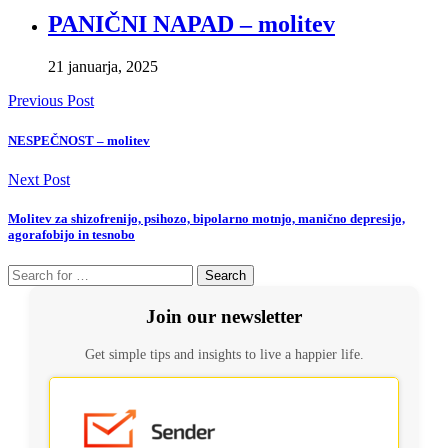
PANIČNI NAPAD – molitev
21 januarja, 2025
Previous Post
NESPEČNOST – molitev
Next Post
Molitev za shizofrenijo, psihozo, bipolarno motnjo, manično depresijo,
agorafobijo in tesnobo
Search
Join our newsletter
Get simple tips and insights to live a happier life.