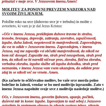
prinašaš v moje srce. V Jezusovem
imenu.Amen
!
MOLITEV ZA PONOVNI PREVZEM NADZORA NAD
SVOJIM ŽIVLJENJEM.
Položite roko na srce (duhovno srce je v trebuhu) in molite
z
avtoriteto, ki vam jo je dal Jezus Kristus
:
»Oče v imenu Jezusa, preklinjam duhove travme in strahu,
tesnobe, brezupa, depresije, zatiranja, zavrnitve, zapuščenosti,
izgube, duha žalosti, negotovosti in manjvrednosti. Zapovedujem,
da vse to odide v Jezusovem imenu. Zapovedujem, v imenu
Jezusa, naj me zapustijo vsi občutki manjvrednosti, da nikoli ne
bom nič dosegel. Zapustite me, strah pred neuspehom, strah pred
tem, da nikoli ne bi naredil ničesar prav, zloraba, fizična zloraba,
verbalna zloraba, izguba službe ali izguba dohodka, strah pred
neznanim, v imenu Jezusa vam vsem ukazujem, da odidete prav
zdaj in se nikoli več ne vrnete. Amen.
(Ko začnete to očiščevalno molitev, bo vaše srce morda polno
bolečine in žalosti,
vendar
se bo med molitvijo izpraznilo. Zato v
imenu Jezusa napolnite svoje srce z molitvijo naslednje molitve.)
Oče, v Jezusovem imenu, govorim ljubezen, upanje, počitek,
duševni mir in konec izgube. Izgovarjam to nad seboj z Jezusovo
avtoriteto in prejemam obnovo in zdravje svojega telesa, zdravje