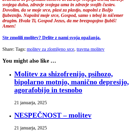
svojega duha, zdravje svojega uma in zdravje svojih čustev.
Dovolim, da se moje srce, plast za plastjo, napolni z Božjo
ljubeznijo. Napolni moje srce, Gospod, samo s teboj in ničemer
drugim. Hvala Ti, Gospod Jezus, da me brezpogojno ljubiš!
Amen!
Ste zmolili molitev? Delite z nami svoja opažanja.
Share:
Tags:
molitev za zlomljeno srce
,
travma molitev
You might also like …
Molitev za shizofrenijo, psihozo,
bipolarno motnjo, manično depresijo,
agorafobijo in tesnobo
21 januarja, 2025
NESPEČNOST – molitev
21 januarja, 2025