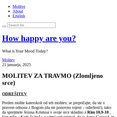
Molitve
About
English
How happy are you?
What is Your Mood Today?
Molitev
21 januarja, 2025
MOLITEV ZA TRAVMO (Zlomljeno
srce)
ODREŠITEV
Preden molite katerokoli od teh molitev, se prepričajte, da ste v
pravem odnosu z Bogom (da ste ponovno rojeni – odrešeni!), tako
da sprejmete Jezusa Kristusa v svoje srce skladno z
Rim 10,9-10
,
kjer piše:
»Kajti če boš s svojimi usti priznal, da je Jezus Gospod, in