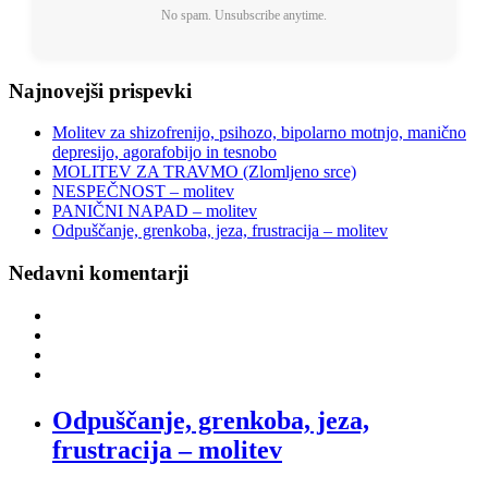
No spam. Unsubscribe anytime.
Najnovejši prispevki
Molitev za shizofrenijo, psihozo, bipolarno motnjo, manično
depresijo, agorafobijo in tesnobo
MOLITEV ZA TRAVMO (Zlomljeno srce)
NESPEČNOST – molitev
PANIČNI NAPAD – molitev
Odpuščanje, grenkoba, jeza, frustracija – molitev
Nedavni komentarji
Odpuščanje, grenkoba, jeza,
frustracija – molitev