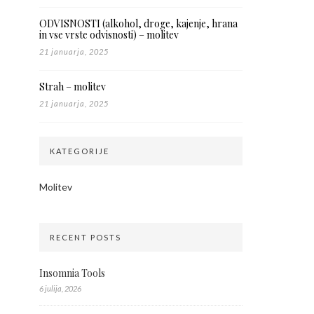
ODVISNOSTI (alkohol, droge, kajenje, hrana
in vse vrste odvisnosti) – molitev
21 januarja, 2025
Strah – molitev
21 januarja, 2025
KATEGORIJE
Molitev
RECENT POSTS
Insomnia Tools
6 julija, 2026