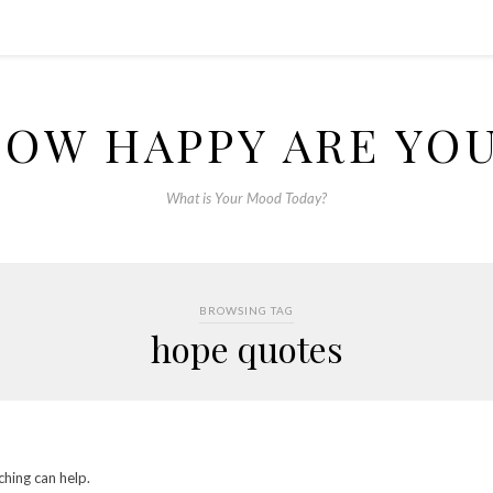
OW HAPPY ARE YO
What is Your Mood Today?
BROWSING TAG
hope quotes
ching can help.