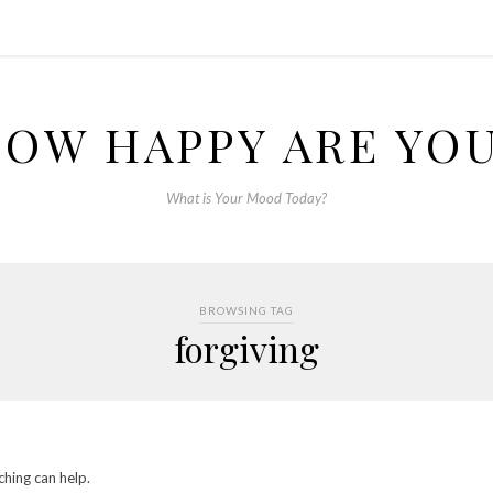
OW HAPPY ARE YO
What is Your Mood Today?
BROWSING TAG
forgiving
ching can help.