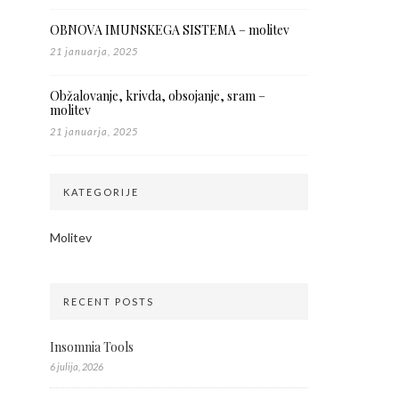
OBNOVA IMUNSKEGA SISTEMA – molitev
21 januarja, 2025
Obžalovanje, krivda, obsojanje, sram –
molitev
21 januarja, 2025
KATEGORIJE
Molitev
RECENT POSTS
Insomnia Tools
6 julija, 2026