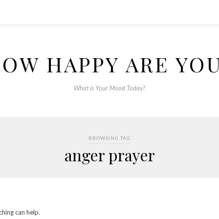
OW HAPPY ARE YO
What is Your Mood Today?
BROWSING TAG
anger prayer
ching can help.