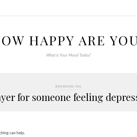
OW HAPPY ARE YO
What is Your Mood Today?
BROWSING TAG
yer for someone feeling depre
ching can help.