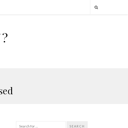
U?
ssed
SEARCH