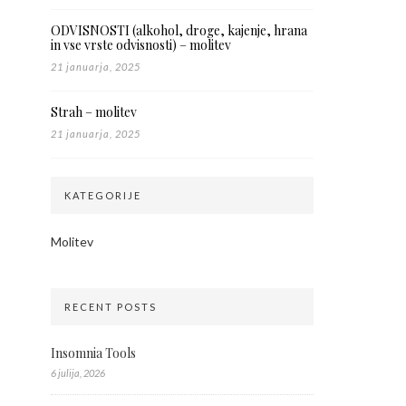
ODVISNOSTI (alkohol, droge, kajenje, hrana
in vse vrste odvisnosti) – molitev
21 januarja, 2025
Strah – molitev
21 januarja, 2025
KATEGORIJE
Molitev
RECENT POSTS
Insomnia Tools
6 julija, 2026