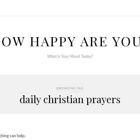
OW HAPPY ARE YO
What is Your Mood Today?
BROWSING TAG
daily christian prayers
ching can help.