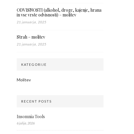
ODVISNOSTI (alkohol, droge, kajenje, hrana
in vse vrste odvisnosti) – molitev
21 januarja, 2025
Strah – molitev
21 januarja, 2025
KATEGORIJE
Molitev
RECENT POSTS
Insomnia Tools
6 julija, 2026